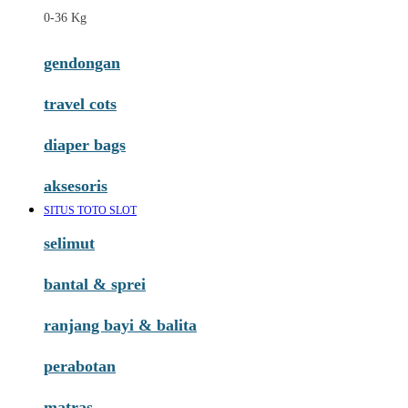
0-36 Kg
gendongan
travel cots
diaper bags
aksesoris
SITUS TOTO SLOT
selimut
bantal & sprei
ranjang bayi & balita
perabotan
matras