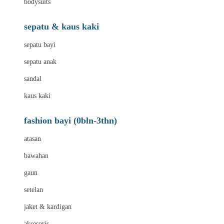
bodysuits
sepatu & kaus kaki
sepatu bayi
sepatu anak
sandal
kaus kaki
fashion bayi (0bln-3thn)
atasan
bawahan
gaun
setelan
jaket & kardigan
aksesoris