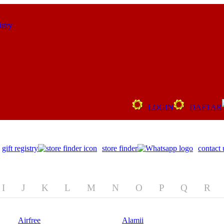
istry
LOGIN
DAFTAR
gift registry
store finder
contact 
I
J
K
L
M
N
O
P
Q
R
Airfree
Alamii